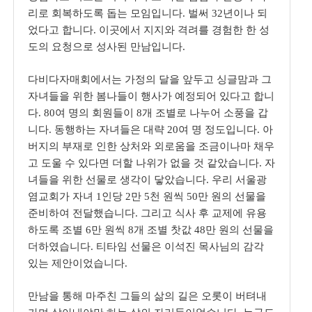
리로 회복하도록 돕는 모임입니다
.
벌써
32
년이나 되
었다고 합니다
.
이곳에서 지지와 격려를 경험한 한 성
도의 요청으로 성사된 만남입니다
.
다비다자매회에서는 가정의 달을 앞두고 싱글맘과 그
자녀들을 위한 봄나들이 행사가 예정되어 있다고 합니
다
. 80
여 명의 회원들이
8
개 조별로 나누어 소풍을 갑
니다
.
동행하는 자녀들은 대략
20
여 명 정도입니다
.
아
버지의 부재로 인한 상처와 외로움을 조금이나마 채우
고 도울 수 있다면 더할 나위가 없을 것 같았습니다
.
자
녀들을 위한 선물로 생각이 닿았습니다
.
우리 서울광
염교회가 자녀
1
인당
2
만
5
천 원씩
50
만 원의 선물을
준비하여 전달했습니다
.
그리고 식사 후 교제에 유용
하도록 조별
6
만 원씩
8
개 조별 찻값
48
만 원의 선물을
더하였습니다
.
티타임 선물은 이석진 목사님의 감각
있는 제안이었습니다
.
만남을 통해 마주친 그들의 삶의 길은 오롯이 버텨내