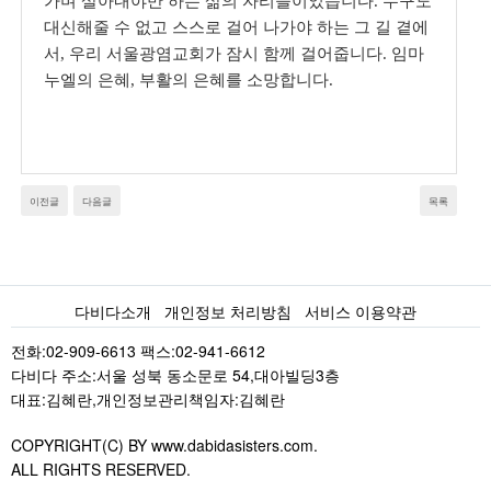
가며 살아내야만 하는 삶의 자리들이었습니다
.
누구도
대신해줄 수 없고 스스로 걸어 나가야 하는 그 길 곁에
서
,
우리 서울광염교회가 잠시 함께 걸어줍니다
.
임마
누엘의 은혜
,
부활의 은혜를 소망합니다
.
이전글
다음글
목록
다비다소개
개인정보 처리방침
서비스 이용약관
전화:02-909-6613 팩스:02-941-6612
다비다 주소:서울 성북 동소문로 54,대아빌딩3층
대표:김혜란,개인정보관리책임자:김혜란
COPYRIGHT(C) BY www.dabidasisters.com.
ALL RIGHTS RESERVED.