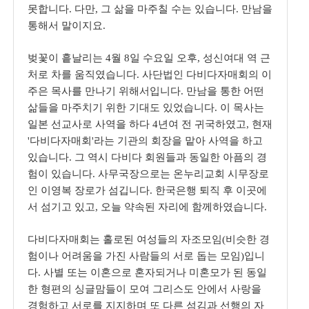
못합니다
.
다만
,
그 삶을 마주칠 수는 있습니다
.
만남을
통해서 말이지요
.
벚꽃이 흩날리는
4
월
8
일 수요일 오후
,
성신여대 역 근
처로 차를 움직였습니다
.
사단법인 다비다자매회의 이
주은 목사를 만나기 위해서입니다
.
만남을 통한 어떤
삶들을 마주치기 위한 기대도 있었습니다
.
이 목사는
일본 선교사로 사역을 하다
4
년여 전 귀국하였고
,
현재
'
다비다자매회
'
라는 기관의 회장을 맡아 사역을 하고
있습니다
.
그 역시 다비다 회원들과 동일한 아픔의 경
험이 있습니다
.
사무국장으로는 온누리교회 시무장로
인 이영복 장로가 섬깁니다
.
한국은행 퇴직 후 이곳에
서 섬기고 있고
,
오늘 약속된 자리에 함께하였습니다
.
다비다자매회는 홀로된 여성들의 자조모임
(
비슷한 경
험이나 어려움을 가진 사람들의 서로 돕는 모임
)
입니
다
.
사별 또는 이혼으로 혼자되거나 미혼모가 된 동일
한 형편의 싱글맘들이 모여 그리스도 안에서 사랑을
경험하고 서로를 지지하며 또 다른 섬김과 선행의 자