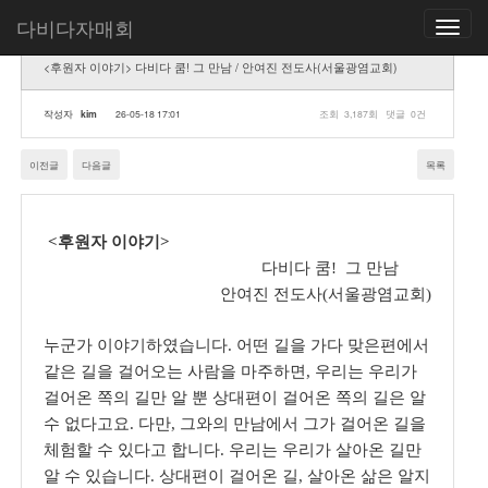
다비다자매회
Toggle
navigatio
<후원자 이야기> 다비다 쿰! 그 만남 / 안여진 전도사(서울광염교회)
작성자
kim
26-05-18 17:01
조회
3,187회
댓글
0건
이전글
다음글
목록
<
후원자 이야기
>
다비다 쿰! 그 만남
안여진 전도사
(
서울광염교회
)
누군가 이야기하였습니다
.
어떤 길을 가다 맞은편에서
같은 길을 걸어오는 사람을 마주하면
,
우리는 우리가
걸어온 쪽의 길만 알 뿐 상대편이 걸어온 쪽의 길은 알
수 없다고요
.
다만
,
그와의 만남에서 그가 걸어온 길을
체험할 수 있다고 합니다
.
우리는 우리가 살아온 길만
알 수 있습니다
.
상대편이 걸어온 길
,
살아온 삶은 알지