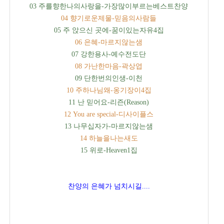
03 주를향한나의사랑을-가장많이부르는베스트찬양
04 향기로운제물-믿음의사람들
05 주 앉으신 곳에-꿈이있는자유4집
06 은혜-마르지않는샘
07 강한용사-예수전도단
08 가난한마음-곽상엽
09 단한번의인생-이천
10 주하나님왜-옹기장이4집
11 난 믿어요-리즌(Reason)
12 You are special-디사이플스
13 나무십자가-마르지않는샘
14 하늘을나는새도
15 위로-Heaven1집
찬양의 은혜가 넘치시길....