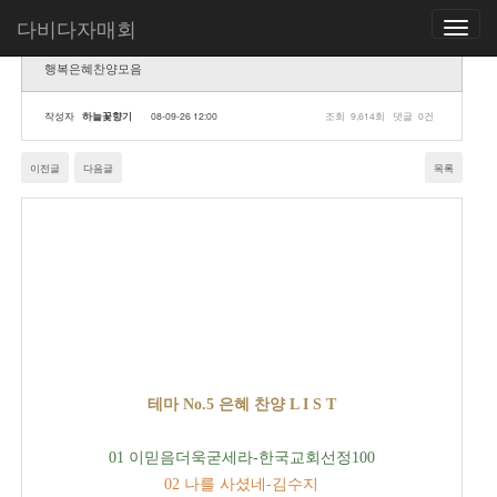
다비다자매회
Toggle
navigatio
행복은혜찬양모음
작성자
하늘꽃향기
08-09-26 12:00
조회
9,614회
댓글
0건
이전글
다음글
목록
테마 No.5 은혜 찬양 L I S T
01 이믿음더욱굳세라-한국교회선정100
02 나를 사셨네-김수지