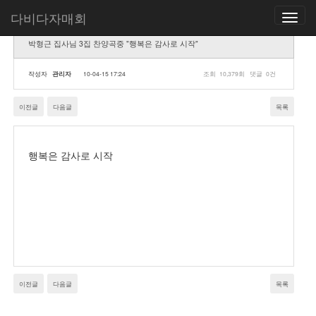
다비다자매회
Toggle
navigatio
박형근 집사님 3집 찬양곡중 "행복은 감사로 시작"
작성자
관리자
10-04-15 17:24
조회
10,379회
댓글
0건
이전글
다음글
목록
행복은 감사로 시작
이전글
다음글
목록