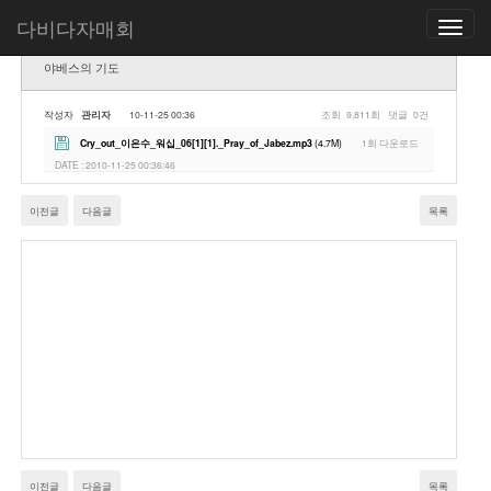
다비다자매회
Toggle
navigatio
야베스의 기도
작성자
관리자
10-11-25 00:36
조회
9,811회
댓글
0건
Cry_out_이은수_워십_06[1][1]._Pray_of_Jabez.mp3
(4.7M)
1회 다운로드
DATE : 2010-11-25 00:36:46
이전글
다음글
목록
이전글
다음글
목록