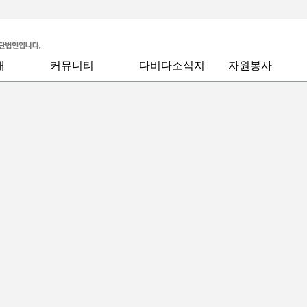
defined function mysql_num_rows() in C:\xampp\htdocs\dabida\bb
\search.php
on line
123
개
커뮤니티
다비다소식지
자원봉사
공지사항
월간회지
안내
회복사역
말씀
회지신청
모집/지원합니다
다비다칼럼
봉사활동후기
좋은글
육
우리들이야기
드는 행복
다비다앨범
돌봄
동영상
중보기도요청
찬양