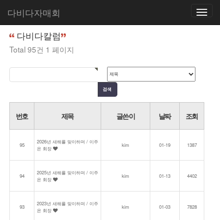
다비다자매회
Toggle
홈
커뮤니티
다비다칼럼
navigatio
다비다칼럼
Total 95건
1 페이지
번호
제목
글쓴이
날짜
조회
2026년 새해를 맞이하며 / 이주
95
kim
01-19
1387
은 회장
2025년 새해를 맞이하며 / 이주
94
kim
01-13
4402
은 회장
2023년 새해를 맞이하며 / 이주
93
kim
01-03
7828
은 회장