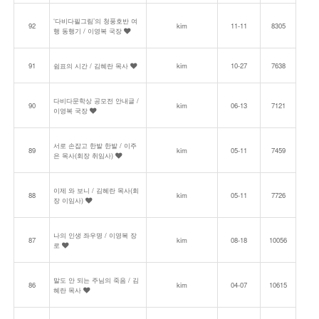
‘다비다필그림’의 청풍호반 여
92
kim
11-11
8305
행 동행기 / 이영복 국장
91
쉼표의 시간 / 김혜란 목사
kim
10-27
7638
다비다문학상 공모전 안내글 /
90
kim
06-13
7121
이영복 국장
서로 손잡고 한발 한발 / 이주
89
kim
05-11
7459
은 목사(회장 취임사)
이제 와 보니 / 김혜란 목사(회
88
kim
05-11
7726
장 이임사)
나의 인생 좌우명 / 이영복 장
87
kim
08-18
10056
로
말도 안 되는 주님의 죽음 / 김
86
kim
04-07
10615
혜란 목사