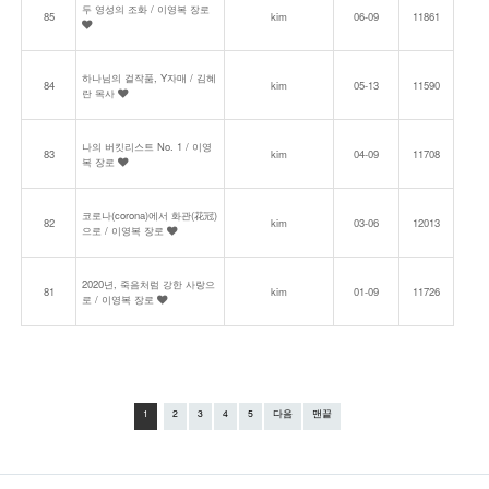
두 영성의 조화 / 이영복 장로
85
kim
06-09
11861
하나님의 걸작품, Y자매 / 김혜
84
kim
05-13
11590
란 목사
나의 버킷리스트 No. 1 / 이영
83
kim
04-09
11708
복 장로
코로나(corona)에서 화관(花冠)
82
kim
03-06
12013
으로 / 이영복 장로
2020년, 죽음처럼 강한 사랑으
81
kim
01-09
11726
로 / 이영복 장로
1
2
3
4
5
다음
맨끝