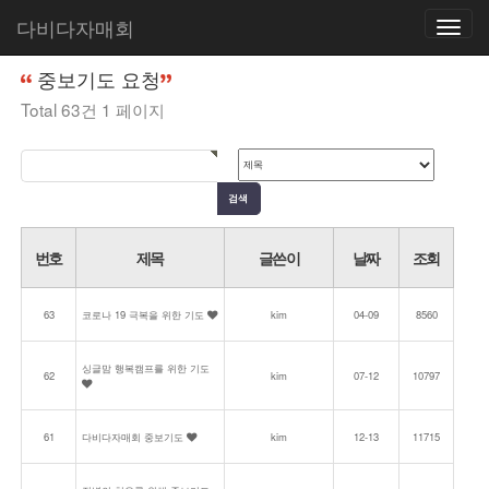
다비다자매회
Toggle
홈
커뮤니티
중보기도 요청
navigatio
중보기도 요청
Total 63건
1 페이지
번호
제목
글쓴이
날짜
조회
63
코로나 19 극복을 위한 기도
kim
04-09
8560
싱글맘 행복캠프를 위한 기도
62
kim
07-12
10797
61
다비다자매회 중보기도
kim
12-13
11715