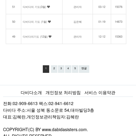
51
다비다의 기도(3월)
관리자
03-12
15076
50
다비다의 기도 (1월)
김은혜
01-19
14873
49
다비다의기도 (12월)
관리자
12-12
15363
1
2
3
4
5
맨끝
다비다소개
개인정보 처리방침
서비스 이용약관
전화:02-909-6613 팩스:02-941-6612
다비다 주소:서울 성북 동소문로 54,대아빌딩3층
대표:김혜란,개인정보관리책임자:김혜란
COPYRIGHT(C) BY www.dabidasisters.com.