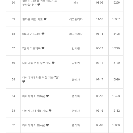
질병의 치유를 위해 중보기도
60
kim
03-09
15296
부탁합니다.
59
환자를 위한 기도
최고관리자
11-18
15967
58
5월의 기도제목
최고관리자
05-14
15498
57
2월의 기도제목
김혜란
05-13
15290
56
다비다를 위한 중보기도
김혜란
03-11
16130
다비다자매회를 위한 기도(7월)
55
관리자
07-17
15036
54
다비다의 기도(6월)
관리자
06-18
15423
53
다비자 자매 5월 기도
관리자
05-16
15182
52
다비다의 기도(4월)
관리자
05-07
15000