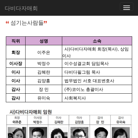
다비다자매회
Toggle
홈
다비다 자매회 소개
섬기는사람들
navigatio
섬기는사람들
직위
성명
소속
사
)
다비다자매회
회장
(
목사
),
상임
회장
이주은
이사
이사장
박정수
이수성결교회 담임목사
이사
김혜란
다비다필그림 목사
이사
김양홍
법무법인 서호 대표변호사
감사
장 민
(
주
)
코이노
총괄이사
감사
유미숙
사회복지사