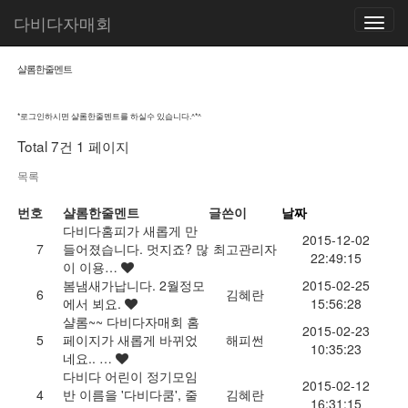
다비다자매회
Toggle
navigatio
샬롬한줄멘트
*로그인하시면 샬롬한줄멘트를 하실수 있습니다.^*^
Total 7건
1 페이지
목록
번호
샬롬한줄멘트
글쓴이
날짜
다비다홈피가 새롭게 만
2015-12-02
7
들어졌습니다. 멋지죠? 많
최고관리자
22:49:15
이 이용…
봄냄새가납니다. 2월정모
2015-02-25
6
김혜란
에서 뵈요.
15:56:28
샬롬~~ 다비다자매회 홈
2015-02-23
5
페이지가 새롭게 바뀌었
해피썬
10:35:23
네요.. …
다비다 어린이 정기모임
2015-02-12
4
반 이름을 '다비다쿰', 줄
김혜란
16:31:15