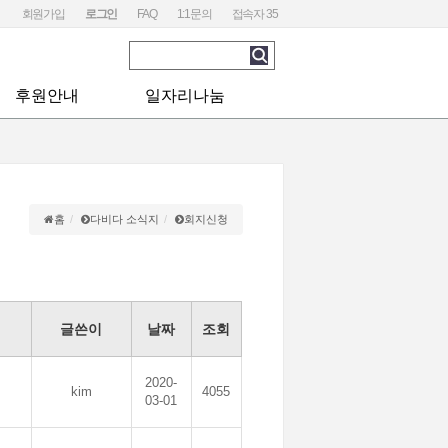
회원가입
로그인
FAQ
1:1문의
접속자
35
후원안내
일자리나눔
후원안내
구인정보
후원신청
구직정보
후원게시판
홈
다비다 소식지
회지신청
글쓴이
날짜
조회
2020-
kim
4055
03-01