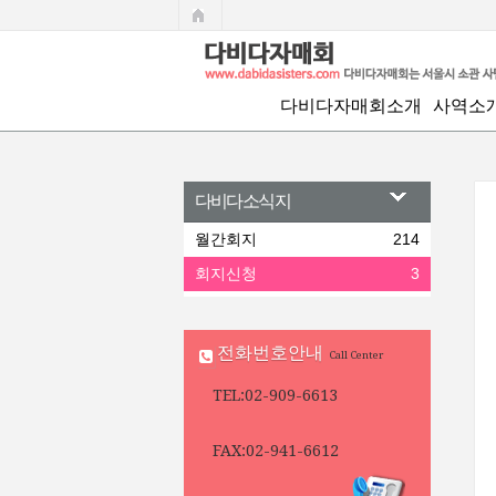
회지신청
다비다자매회소개
사역소
회장인사말
정기모임
섬기는 사람들
치유와 
다비다소식지
연혁
자녀지원
월간회지
214
회지신청
찾아오시는길
3
문화교실
사업및 결산보고
어머니교
함께 만
전화번호안내
Call Center
위로와 
TEL:02-909-6613
출판사업
FAX:02-941-6612
상담실