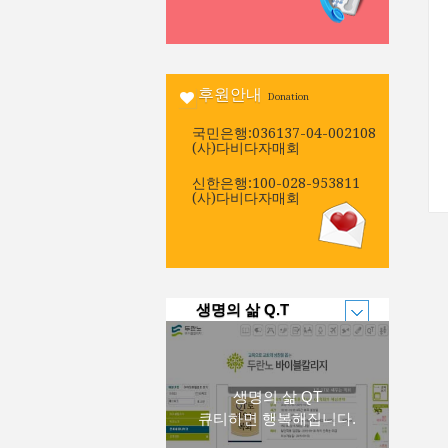
후원안내
Donation
국민은행:036137-04-002108
(사)다비다자매회
신한은행:100-028-953811
(사)다비다자매회
생명의 삶 Q.T
생명의 삶 QT
큐티하면 행복해집니다.