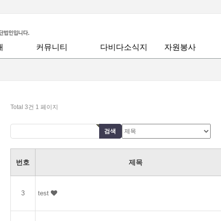
개
커뮤니티
다비다소식지
자원봉사
공지사항
월간회지
안내
회복사역
말씀
회지신청
모집/지원합니다
다비다칼럼
봉사활동후기
Total 3건
1 페이지
좋은글
육
우리들이야기
드는 행복
다비다앨범
번호
제목
돌봄
동영상
중보기도요청
3
test
찬양