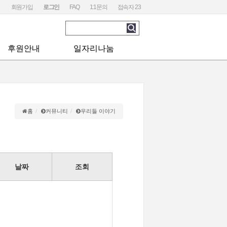
회원가입
로그인
FAQ
1:1문의
접속자
23
후원안내
일자리나눔
후원안내
구인정보
후원신청
구직정보
후원게시판
홈
커뮤니티
우리들 이야기
날짜
조회