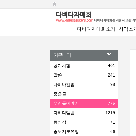
우리들 이야기
다비다자매회소개
사역소
회장인사말
정기모임
섬기는 사람들
치유와 
커뮤니티
연혁
자녀지원
공지사항
401
말씀
찾아오시는길
241
문화교실
다비다칼럼
98
사업및 결산보고
어머니교
좋은글
함께 만
우리들이야기
775
위로와 
다비다앨범
1219
출판사업
동영상
71
상담실
중보기도요청
66