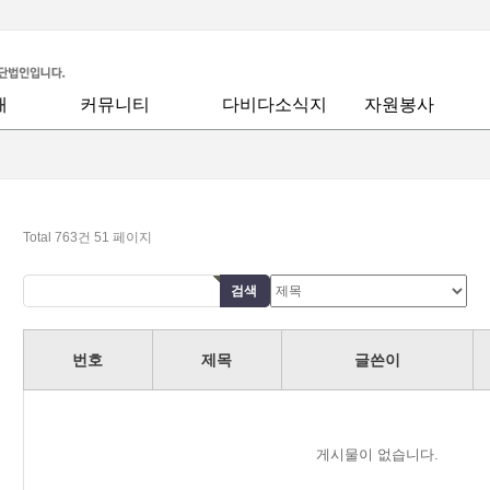
개
커뮤니티
다비다소식지
자원봉사
공지사항
월간회지
안내
회복사역
말씀
회지신청
모집/지원합니다
다비다칼럼
봉사활동후기
Total 763건
51 페이지
좋은글
육
우리들이야기
드는 행복
다비다앨범
번호
제목
글쓴이
돌봄
동영상
중보기도요청
게시물이 없습니다.
찬양