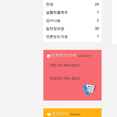
찬양
20
샬롬한줄멘트
7
감사나눔
2
알찬정보방
30
언론보도자료
7
전화번호안내
Call Center
TEL:02-909-6613
FAX:02-941-6612
후원안내
Donation