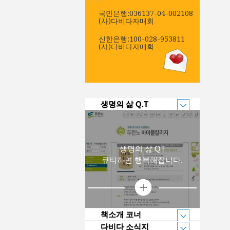
국민은행:036137-04-002108
(사)다비다자매회
신한은행:100-028-953811
(사)다비다자매회
생명의 삶 Q.T
생명의 삶 QT
큐티하면 행복해집니다.
책소개 코너
다비다 소식지