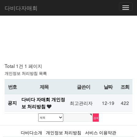
다비다자매회
Warning
: count(): Parameter must be an array or an object that implements Countable in
Toggle
C:\xampp\htdocs\dabida\theme\companyshop\mobile\skin\board\htmlpage\list.skin.php
on line
32
navigatio
Total 1건
1 페이지
개인정보 처리방침 목록
번호
제목
글쓴이
날짜
조회
다비다 자매회 개인정
공지
최고관리자
12-19
422
보 처리방침
다비다소개
개인정보 처리방침
서비스 이용약관